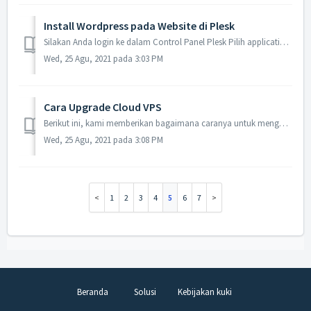
Install Wordpress pada Website di Plesk
Silakan Anda login ke dalam Control Panel Plesk Pilih application Lalu, klik Installation pada aplikasi Wordpress Jika berhasil, maka akan menamp...
Wed, 25 Agu, 2021 pada 3:03 PM
Cara Upgrade Cloud VPS
Berikut ini, kami memberikan bagaimana caranya untuk mengupgrade VPS. Sebagai contoh, Anda ingin mengubah paket 2G menjadi paket 4G dengan mudah. Silakan ik...
Wed, 25 Agu, 2021 pada 3:08 PM
1
2
3
4
5
6
7
Beranda
Solusi
Kebijakan kuki