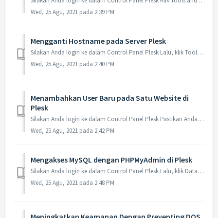
Silakan Anda login ke dalam Control Panel Plesk Klik Tools and settings Pilih Security policy Pada bagian Password strength, silakan pilih S...
Wed, 25 Agu, 2021 pada 2:39 PM
Mengganti Hostname pada Server Plesk
Silakan Anda login ke dalam Control Panel Plesk Lalu, klik Tools and settings Pilih Server Settings Pada bagian Full host name, silakan ...
Wed, 25 Agu, 2021 pada 2:40 PM
Menambahkan User Baru pada Satu Website di
Plesk
Silakan Anda login ke dalam Control Panel Plesk Pastikan Anda berada di dalam menu Websites and Domains Pilih Web user Klik Add web user ...
Wed, 25 Agu, 2021 pada 2:42 PM
Mengakses MySQL dengan PHPMyAdmin di Plesk
Silakan Anda login ke dalam Control Panel Plesk Lalu, klik Database Selanjutnya, pilih phpMyAdmin Jika berhasil, maka akan seperti ini ...
Wed, 25 Agu, 2021 pada 2:48 PM
Meningkatkan Keamanan Dengan Preventing DOS