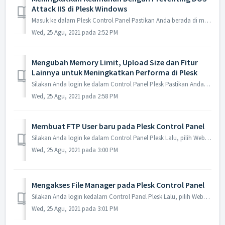
Attack IIS di Plesk Windows
Masuk ke dalam Plesk Control Panel Pastikan Anda berada di menu Websites & Domains Klik pada IIS Setting yang ada pada sub menu Domain...
Wed, 25 Agu, 2021 pada 2:52 PM
Mengubah Memory Limit, Upload Size dan Fitur
Lainnya untuk Meningkatkan Performa di Plesk
Silakan Anda login ke dalam Control Panel Plesk Pastikan Anda berada di dalam menu Websites & Domains Lalu, klik PHP settings Silakan...
Wed, 25 Agu, 2021 pada 2:58 PM
Membuat FTP User baru pada Plesk Control Panel
Silakan Anda login ke dalam Control Panel Plesk Lalu, pilih Websites and domains Selanjutnya, klik FTP access Pilih Add FTP account ...
Wed, 25 Agu, 2021 pada 3:00 PM
Mengakses File Manager pada Plesk Control Panel
Silakan Anda login kedalam Control Panel Plesk Lalu, pilih Websites and domains Klik File manager Jika berhasil, maka akan menghasilkan ...
Wed, 25 Agu, 2021 pada 3:01 PM