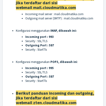
jika terdaftar dari sisi
webmail
mail.cloudmatika.com
Incoming mail server : mail.cloudmatika.com
Outgoing mail server (SMTP) :
mail.cloudmatika.com
Konfigurasi menggunakan
IMAP, dibawah ini:
Incoming port : 993
Security : SSL/TLS
Outgoing Port : 587
Security : StartTls
Konfigurasi menggunakan
POP3, dibawah ini
:
Incoming port : 995
Security : SSL/TLS
Outgoing Port : 587
Security : StartTls
Berikut panduan incoming dan outgoing,
jika terdaftar dari sisi
webmail
zten.cloudmatika.com