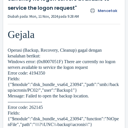
service the logon request"
Mencetak
Diubah pada: Mon, 11 Nov, 2024 pada 9:28 AM
Gejala
Operasi (Backup, Recovery, Cleanup) gagal dengan
kesalahan berikut:
Windows error: (0x8007051F) There are currently no logon
servers available to service the logon request
Error code: 4194350
Fields:
{"$module":"disk_bundle_vsa64_23094","path":"smb://back
up/acronis/PC02/","user":"Backup1"}
Message: Failed to open the backup location.
------------------------
Error code: 262145
Fields:
{"$module":"disk_bundle_vsa64_23094","function":"NtOpe
nFile","path":"\\\\?\\UNC\\-backup\\acronis\\"}