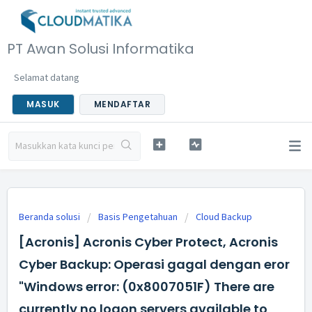
PT Awan Solusi Informatika
Selamat datang
MASUK
MENDAFTAR
Beranda solusi
Basis Pengetahuan
Cloud Backup
[Acronis] Acronis Cyber Protect, Acronis
Cyber Backup: Operasi gagal dengan eror
"Windows error: (0x8007051F) There are
currently no logon servers available to