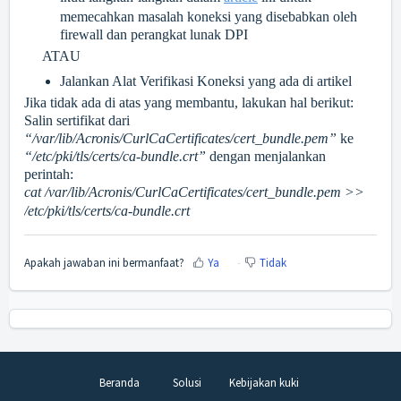
memecahkan masalah koneksi yang disebabkan oleh
firewall dan perangkat lunak DPI
ATAU
Jalankan Alat Verifikasi Koneksi yang ada di artikel
Jika tidak ada di atas yang membantu, lakukan hal berikut:
Salin sertifikat dari
“/var/lib/Acronis/CurlCaCertificates/cert_bundle.pem”
ke
“/etc/pki/tls/certs/ca-bundle.crt”
dengan menjalankan
perintah:
cat /var/lib/Acronis/CurlCaCertificates/cert_bundle.pem >>
/etc/pki/tls/certs/ca-bundle.crt
Apakah jawaban ini bermanfaat?
Ya
Tidak
Beranda
Solusi
Kebijakan kuki