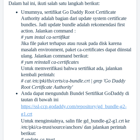
Dalam hal ini, ikuti salah satu langkah berikut:
Umumnya, sertifikat Go Daddy Root Certificate
Authority adalah bagian dari update system certificate
bundles. Jadi update bundle adalah rekomendasi first
action. Jalankan command :
# yum instal ca-sertifikat
Jika file paket terhapus atau rusak pada disk karena
masalah environment, paket ca-certificates dapat diinstal
ulang. Jalankan command berikut:
# yum reinstall ca-certificates
Untuk memverifikasi bahwa sertifikat ada, jalankan
kembali perintah:
# cat /etc/pki/tls/certs/ca-bundle.crt | grep 'Go Daddy
Root Certificate Authority'
Anda dapat mengunduh Bundel Sertifikat GoDaddy di
tautan di bawah ini
https://ssl-ccp.godaddy.com/repository/gd_bundle-g2-
g1.crt
Untuk menginstalnya, salin file gd_bundle-g2-g1.crt ke
/etc/pki/ca-trust/source/anchors/ dan jalankan perintah
berikut:
# update-ca-trust