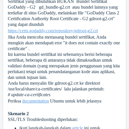
Sertifikat yang dibutuhkan BUKAN Bundel Sertifikat
GoDaddy - G2 gd_bundle-g2.crt atau bundel lainnya yang
terdaftar di situs GoDaddy, melainkan file "GoDaddy Class 2
Certification Authority Root Certificate - G2 gdroot-g2.crt"
yang dapat diunduh
https://certs.godaddy.com/repository/gdroot-g2.crt
Jika Anda mencoba memasang bundel sertifikat, Anda
mungkin akan mendapati eror "it does not contain exactly one
certificate" .
Ini karena bundel sertifikat ini sebenarnya berisi beberapa
sertifikat, beberapa di antaranya tidak dimaksudkan untuk
validasi domain (yang merupakan jenis penggunaan yang kita
perlukan) tetapi untuk penandatanganan kode atau aplikasi,
dan untuk tujuan lain.
Anda harus menyalin file gdroot-g2.crt ke direktori
/usr/local/share/ca-certificates/ lalu jalankan perintah:
# update-ca-certificates
Periksa
documentation
Ubuntu untuk lebih jelasnya
Skenario 2
SSL/TLS Troubleshooting diperlukan:
ikuti langkah-langkah dalam
article
ini untuk