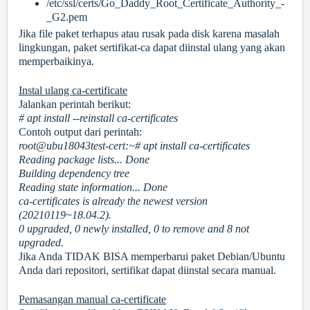
/etc/ssl/certs/Go_Daddy_Root_Certificate_Authority_-
_G2.pem
Jika file paket terhapus atau rusak pada disk karena masalah
lingkungan, paket sertifikat-ca dapat diinstal ulang yang akan
memperbaikinya.
Instal ulang ca-certificate
Jalankan perintah berikut:
# apt install --reinstall ca-certificates
Contoh output dari perintah:
root@ubu18043test-cert:~# apt install ca-certificates
Reading package lists... Done
Building dependency tree
Reading state information... Done
ca-certificates is already the newest version
(20210119~18.04.2).
0 upgraded, 0 newly installed, 0 to remove and 8 not
upgraded.
Jika Anda TIDAK BISA memperbarui paket Debian/Ubuntu
Anda dari repositori, sertifikat dapat diinstal secara manual.
Pemasangan manual ca-certificate