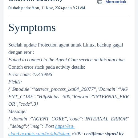
Mencetak
Diubah pada: Mon, 11 Nov, 2024 pada 9:21 AM
Symptoms
Setelah update Protection agent untuk Linux, backup gagal
dengan eror :
Failed to connect to the Agent Core service on this machine.
Contoh error stack pada activity details:
Error code: 47316996
Fields:
{"$module":"service_process_lxa64_26077","Domain":"AG
ENT_CORE","HttpStatus":500,"Reason":"INTERNAL_ERR
OR","code":3}
Message:
{"domain":"AGENT_CORE","code":"INTERNAL_ERROR"
,"debug":{"msg":"Post
https://eu-
cloud.acronis.com/bc/idp/token:
x509:
certificate signed by