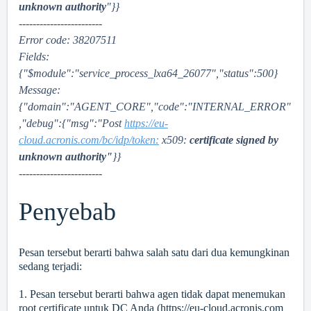
unknown authority
"}}
------------------------
Error code: 38207511
Fields:
{"$module":"service_process_lxa64_26077","status":500}
Message:
{"domain":"AGENT_CORE","code":"INTERNAL_ERROR"
,"debug":{"msg":"Post
https://eu-
cloud.acronis.com/bc/idp/token:
x509:
certificate signed by
unknown authority"
}}
------------------------
Penyebab
Pesan tersebut berarti bahwa salah satu dari dua kemungkinan
sedang terjadi:
1. Pesan tersebut berarti bahwa agen tidak dapat menemukan
root certificate untuk DC Anda (
https://eu-cloud.acronis.com