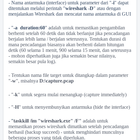
- Nama antarmuka (interface) untuk parameter dari "
-i
" dapat
ditentukan melalui perintah "
wireshark -D
" atau dengan
menjalankan Wireshark dan mencatat nama antarmuka di GUI
- "
-a duration:60
" a
dalah untuk memastikan pengambilan
berhenti setelah 60 detik dan tidak berlanjut jika pencadangan
berjalan lebih lama / berjalan seterusnya.
Tentukan durasi di
mana pencadangan biasanya akan berhenti dalam hitungan
detik (60 selama 1 menit, 900 selama 15 menit, dan seterusnya
- mohon diperhatikan juga jika semakin besar nilainya,
semakin besar pula log).
- Tentukan nama file target untuk ditangkap dalam parameter
"
-w
", misalnya
D:\capture.pcap
- "
-k
" untuk segera mulai menangkap (
capture immediately)
- "-
H
" untuk menyembunyikan antarmuka (
hide the interface)
- "
taskkill /im "wireshark.exe" /F"
adalah untuk
memastikan proses wireshark dimatikan setelah pencadangan
berhasil (
backup succeed
) - untuk menghindari munculnya
beberapa proses yang tidak diperlukan.