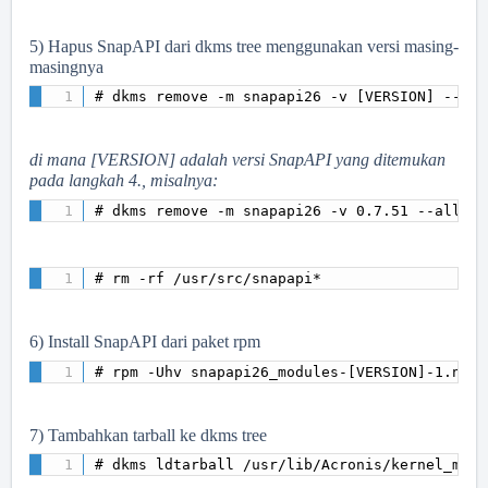
5) Hapus SnapAPI dari dkms tree menggunakan versi masing-
masingnya
# dkms remove -m snapapi26 -v [VERSION] --all
di mana [VERSION] adalah versi SnapAPI yang ditemukan
pada langkah 4., misalnya:
# dkms remove -m snapapi26 -v 0.7.51 --all 
# rm -rf /usr/src/snapapi* 
6) Install SnapAPI dari paket rpm
# rpm -Uhv snapapi26_modules-[VERSION]-1.noar
7) Tambahkan tarball ke dkms tree
# dkms ldtarball /usr/lib/Acronis/kernel_modu