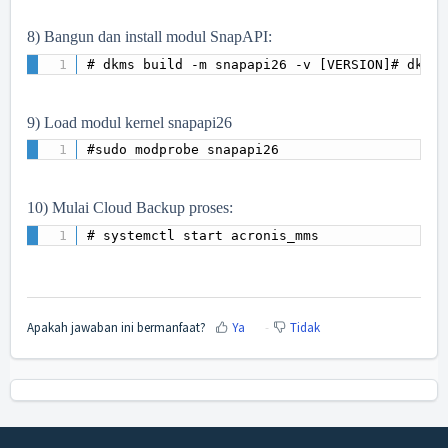
8) Bangun dan install modul SnapAPI:
# dkms build -m snapapi26 -v [VERSION]# dkms 
9) Load modul kernel snapapi26
#sudo modprobe snapapi26  
10) Mulai Cloud Backup proses:
# systemctl start acronis_mms
Apakah jawaban ini bermanfaat?
Ya
Tidak