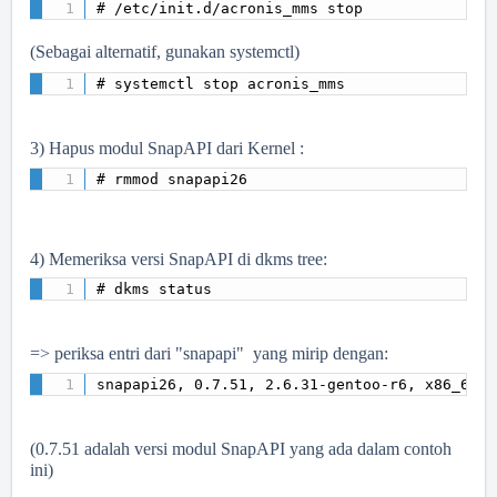
# /etc/init.d/acronis_mms stop
(
Sebagai alternatif, gunakan systemctl)
# systemctl stop acronis_mms
3) Hapus modul SnapAPI dari Kernel :
# rmmod snapapi26 
4) Memeriksa versi SnapAPI di dkms tree:
# dkms status
=> periksa entri dari "snapapi"
yang mirip dengan:
snapapi26, 0.7.51, 2.6.31-gentoo-r6, x86_64: 
(0.7.51 adalah versi modul SnapAPI yang ada dalam contoh
ini)