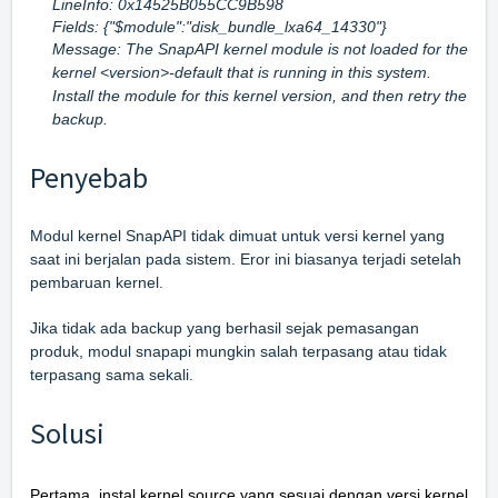
LineInfo: 0x14525B055CC9B598
Fields: {"$module":"disk_bundle_lxa64_14330"}
Message: The SnapAPI kernel module is not loaded for the
kernel <version>-default that is running in this system.
Install the module for this kernel version, and then retry the
backup.
Penyebab
Modul kernel SnapAPI tidak dimuat untuk versi kernel yang
saat ini berjalan pada sistem. Eror ini biasanya terjadi setelah
pembaruan kernel.
Jika tidak ada backup yang berhasil sejak pemasangan
produk, modul snapapi mungkin salah terpasang atau tidak
terpasang sama sekali.
Solusi
Pertama, instal kernel source yang sesuai dengan versi kernel