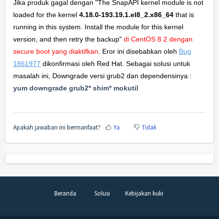
Jika produk gagal dengan "The SnapAPI kernel module is not
loaded for the kernel
4.18.0-193.19.1.el8_2.x86_64
that is
running in this system. Install the module for this kernel
version, and then retry the backup
"
di CentOS 8.2
dengan
secure boot yang diaktifkan
,
Eror ini disebabkan oleh
Bug
1861977
dikonfirmasi oleh Red Hat.
Sebagai solusi untuk
masalah ini, Downgrade versi grub2 dan dependensinya :
yum downgrade grub2* shim* mokutil
Apakah jawaban ini bermanfaat?
Ya
Tidak
Beranda
Solusi
Kebijakan kuki