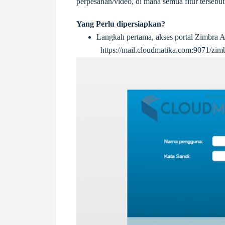
perpesanan/video, di mana semua fitur tersebut
Yang Perlu dipersiapkan?
Langkah pertama, akses portal Zimbra A
https://mail.cloudmatika.com:9071/zi