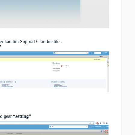
erikan tim Support Cloudmatika.
”
go gear
“setting”