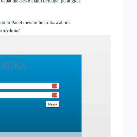
 dapat diakses melalui berbagai perangkat.
dmin Panel melalui link dibawah ini
mbraAdmin/