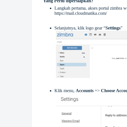
Yang Perlu dipersiapkan?
Langkah pertama, akses portal zimbra we
https://mail.cloudmatika.com/
Selanjutnya, klik logo gear “
Settings
”
Klik menu,
Accounts
=>
Choose Acco