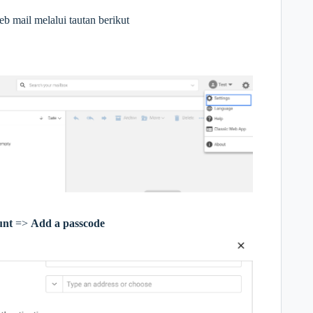
b mail melalui tautan berikut
unt
=>
Add a passcode