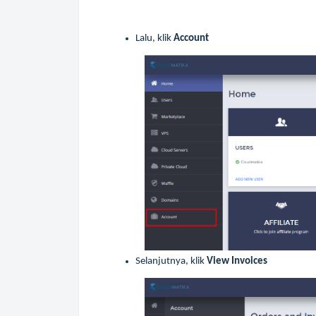
Lalu, klik
Account
Selanjutnya, klik
View Invoices