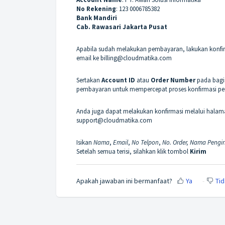
No Rekening
: 123 0006785382
Bank Mandiri
Cab. Rawasari Jakarta Pusat
Apabila sudah melakukan pembayaran, lakukan konfi
email ke billing@cloudmatika.com
Sertakan
Account ID
atau
Order Number
pada bagia
pembayaran untuk mempercepat proses konfirmasi p
Anda juga dapat melakukan konfirmasi melalui halam
support@cloudmatika.com
Isikan
Nama
,
Email
,
No Telpon
,
No. Order,
Nama Pengir
Setelah semua terisi, silahkan klik tombol
Kirim
Apakah jawaban ini bermanfaat?
Ya
Tid