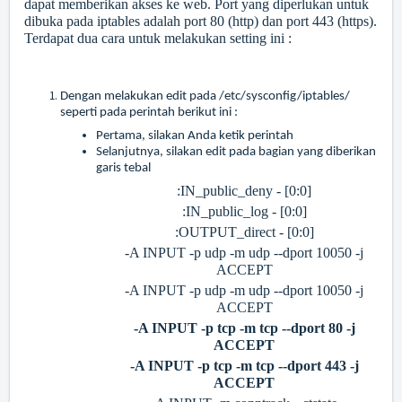
dapat memberikan akses ke web. Port yang diperlukan untuk
dibuka pada iptables adalah port 80 (http) dan port 443 (https).
Terdapat dua cara untuk melakukan setting ini :
Dengan melakukan edit pada /etc/sysconfig/iptables/
seperti pada perintah berikut ini :
Pertama, silakan Anda ketik perintah
Selanjutnya, silakan edit pada bagian yang diberikan
garis tebal
:IN_public_deny - [0:0]
:IN_public_log - [0:0]
:OUTPUT_direct - [0:0]
-A INPUT -p udp -m udp --dport 10050 -j
ACCEPT
-A INPUT -p udp -m udp --dport 10050 -j
ACCEPT
-A INPUT -p tcp -m tcp --dport 80 -j
ACCEPT
-A INPUT -p tcp -m tcp --dport 443 -j
ACCEPT