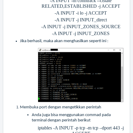
-A INPUT -m conntrack --ctstate
RELATED,ESTABLISHED -j ACCEPT
-A INPUT -i lo -j ACCEPT
-A INPUT -j INPUT_direct
-A INPUT -j INPUT_ZONES_SOURCE
-A INPUT -j INPUT_ZONES
Jika berhasil, maka akan menghasilkan seperti ini :
Membuka port dengan mengetikkan perintah
Anda juga bisa menggunakan commad pada
terminal dengan perintah berikut
iptables -A INPUT -p tcp -m tcp –dport 443 -j