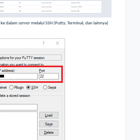
t
ke dalam
server
melalui SSH (Putty, Terminal, dan lainnya)