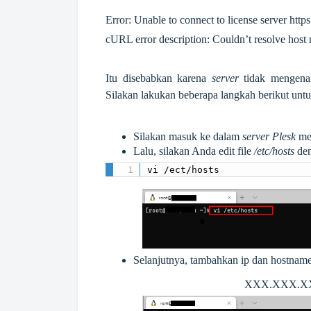
Error: Unable to connect to license server
http
cURL error description: Couldn’t resolve host
Itu disebabkan karena
server
tidak mengenal
Silakan lakukan beberapa langkah berikut unt
Silakan masuk ke dalam
server
Plesk
me
Lalu, silakan Anda edit file
/etc/hosts
den
vi /ect/hosts
Selanjutnya, tambahkan ip dan hostname 
XXX.XXX.XXX