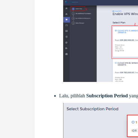
Lalu, pilihlah
Subscription Period
yan