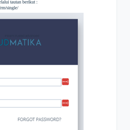
alui tautan berikut :
frm/single/