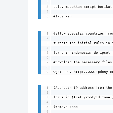
Lalu, masukkan script berikut
#!/bin/sh
#allow specific countries fro
#Create the initial rules in i
for a in indonesia; do ipset -
#Download the necessary files 
wget -P . http://www.ipdeny.c
#Add each IP address from the
for a in $(cat /root/id.zone 
#remove zone
