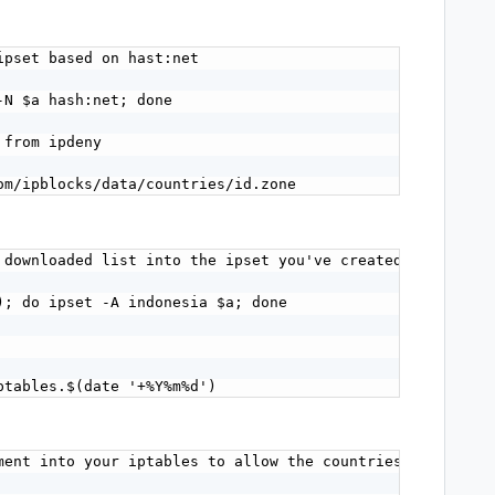
pset based on hast:net

N $a hash:net; done

from ipdeny

om/ipblocks/data/countries/id.zone
 downloaded list into the ipset you've created

); do ipset -A indonesia $a; done

ptables.$(date '+%Y%m%d')
ment into your iptables to allow the countries you want
