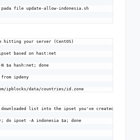
 pada file update-allow-indonesia.sh

m hitting your server (CentOS)

pset based on hast:net

N $a hash:net; done

from ipdeny

om/ipblocks/data/countries/id.zone
 downloaded list into the ipset you've created

); do ipset -A indonesia $a; done
