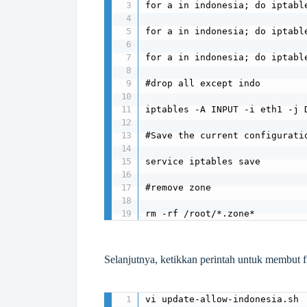
for a in indonesia; do iptabl
for a in indonesia; do iptabl
for a in indonesia; do iptabl
#drop all except indo

iptables -A INPUT -i eth1 -j D
#Save the current configuratio
service iptables save

#remove zone

rm -rf /root/*.zone*
Selanjutnya, ketikkan perintah untuk membut fi
vi update-allow-indonesia.sh
