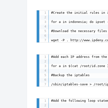
#Create the initial rules in i
for a in indonesia; do ipset -
#Download the necessary files 
wget -P . http://www.ipdeny.c
#Add each IP address from the
for a in $(cat /root/id.zone 
#Backup the iptables

/sbin/iptables-save > /root/i
#Add the following loop state