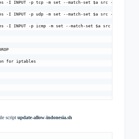
es -I INPUT -p tcp -m set --match-set $a src -j ACCEPT; d
es -I INPUT -p udp -m set --match-set $a src -j ACCEPT; d
es -I INPUT -p icmp -m set --match-set $a src -j ACCEPT; 
ROP

n for iptables

le script
update-allow-indonesia.sh