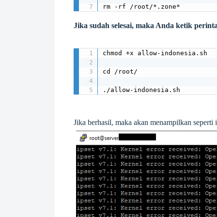
rm -rf /root/*.zone*
Jika sudah selesai, maka Anda ketik perint
chmod +x allow-indonesia.sh

cd /root/

./allow-indonesia.sh
Jika berhasil, maka akan menampilkan seperti i